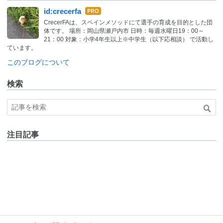
はて
id:crecerfa
なブ
CrecerFAは、スペインメソッドにて選手の育成を目的とした団
ログ
体です。 場所：岡山県瀬戸内市 日時：毎週水曜日19：00～
Pro
21：00 対象：小学4年生以上※中学生（以下応相談） で活動し
ています。
このブログについて
検索
注目記事