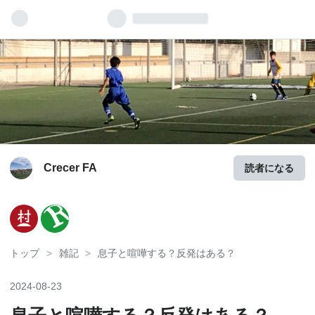
Crecer FA
読者になる
トップ
>
雑記
>
息子と喧嘩する？反発はある？
2024
-
08
-
23